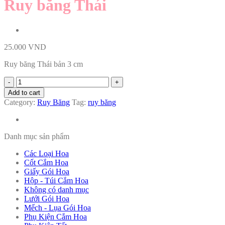
Ruy băng Thái
25.000
VND
Ruy băng Thái bản 3 cm
Ruy
băng
Add to cart
Thái
Category:
Ruy Băng
Tag:
ruy băng
quantity
Danh mục sản phẩm
Các Loại Hoa
Cốt Cắm Hoa
Giấy Gói Hoa
Hộp - Túi Cắm Hoa
Không có danh mục
Lưới Gói Hoa
Mếch - Lụa Gói Hoa
Phụ Kiện Cắm Hoa