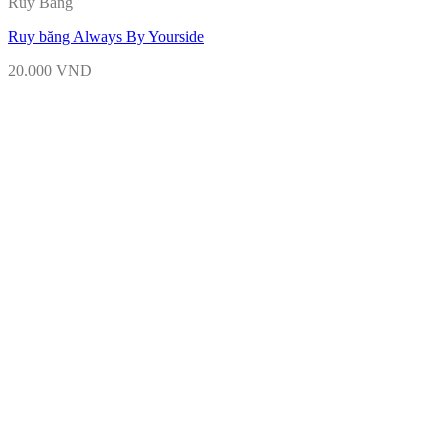
Ruy Băng
Ruy băng Always By Yourside
20.000
VND