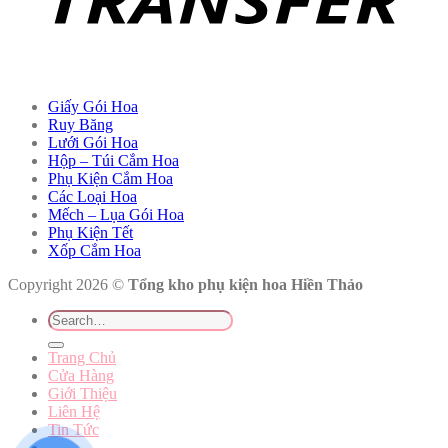
Giấy Gói Hoa
Ruy Băng
Lưới Gói Hoa
Hộp – Túi Cắm Hoa
Phụ Kiện Cắm Hoa
Các Loại Hoa
Mếch – Lụa Gói Hoa
Phụ Kiện Tết
Xốp Cắm Hoa
Copyright 2026 ©
Tổng kho phụ kiện hoa Hiền Thảo
Search
for:
Trang Chủ
Cửa Hàng
Giới Thiệu
Liên Hệ
Tin Tức