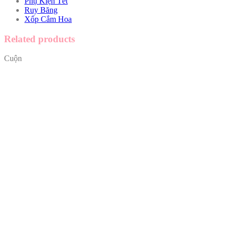
Phụ Kiện Tết
Ruy Băng
Xốp Cắm Hoa
Related products
Cuộn