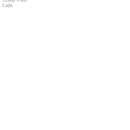
55.000
VND
Cuộn