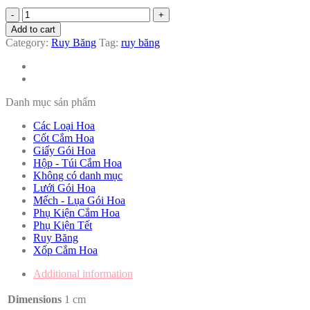
Ruy
băng
Add to cart
lụa
Category:
Ruy Băng
Tag:
ruy băng
1cm
quantity
Danh mục sản phẩm
Các Loại Hoa
Cốt Cắm Hoa
Giấy Gói Hoa
Hộp - Túi Cắm Hoa
Không có danh mục
Lưới Gói Hoa
Mếch - Lụa Gói Hoa
Phụ Kiện Cắm Hoa
Phụ Kiện Tết
Ruy Băng
Xốp Cắm Hoa
Additional information
Dimensions
1 cm