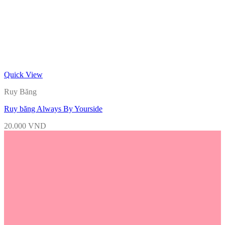
Quick View
Ruy Băng
Ruy băng Always By Yourside
20.000
VND