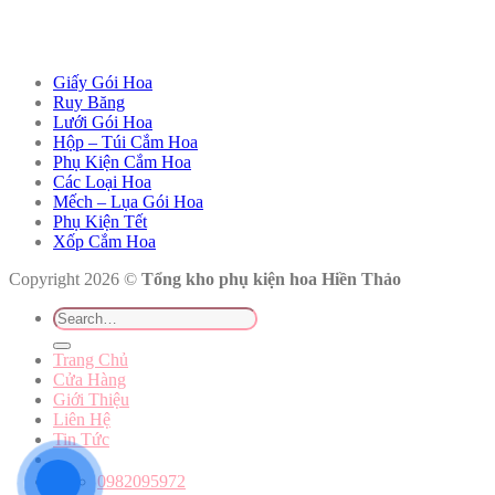
Giấy Gói Hoa
Ruy Băng
Lưới Gói Hoa
Hộp – Túi Cắm Hoa
Phụ Kiện Cắm Hoa
Các Loại Hoa
Mếch – Lụa Gói Hoa
Phụ Kiện Tết
Xốp Cắm Hoa
Copyright 2026 ©
Tổng kho phụ kiện hoa Hiền Thảo
Search
for:
Trang Chủ
Cửa Hàng
Giới Thiệu
Liên Hệ
Tin Tức
0982095972