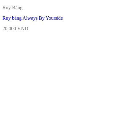
Ruy Băng
Ruy băng Always By Yourside
20.000
VND