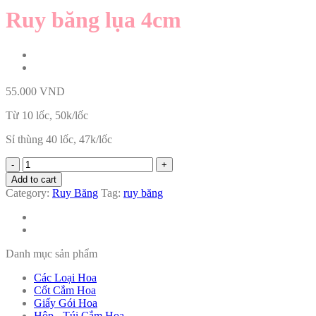
Ruy băng lụa 4cm
55.000
VND
Từ 10 lốc, 50k/lốc
Sỉ thùng 40 lốc, 47k/lốc
Ruy
băng
Add to cart
lụa
Category:
Ruy Băng
Tag:
ruy băng
4cm
quantity
Danh mục sản phẩm
Các Loại Hoa
Cốt Cắm Hoa
Giấy Gói Hoa
Hộp - Túi Cắm Hoa