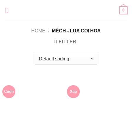
Skip
0
to
content
HOME
/
MẾCH - LỤA GÓI HOA
FILTER
Cuộn
Xấp