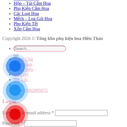
Hộp – Túi Cắm Hoa
Phụ Kiện Cắm Hoa
Các Loại Hoa
Mếch – Lụa Gói Hoa
Phụ Kiện Tết
Xốp Cắm Hoa
Copyright 2026 ©
Tổng kho phụ kiện hoa Hiền Thảo
Search
for:
Trang Chủ
Cửa Hàng
Giới Thiệu
Liên Hệ
Tin Tức
0982095972
Login
Username or email address
*
Password
*