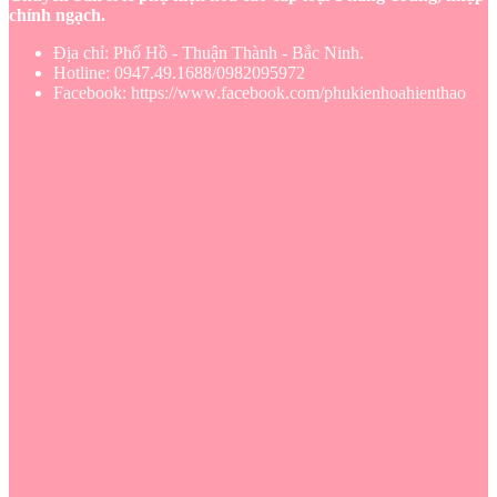
chính ngạch.
Địa chỉ: Phố Hồ - Thuận Thành - Bắc Ninh.
Hotline: 0947.49.1688/0982095972
Facebook: https://www.facebook.com/phukienhoahienthao
Các Loại Hoa