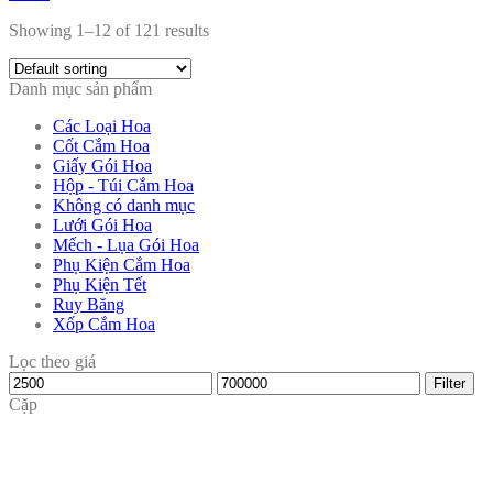
Showing 1–12 of 121 results
Danh mục sản phẩm
Các Loại Hoa
Cốt Cắm Hoa
Giấy Gói Hoa
Hộp - Túi Cắm Hoa
Không có danh mục
Lưới Gói Hoa
Mếch - Lụa Gói Hoa
Phụ Kiện Cắm Hoa
Phụ Kiện Tết
Ruy Băng
Xốp Cắm Hoa
Lọc theo giá
Min
Max
Filter
price
price
Cặp