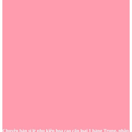
Chuyên bán sỉ lẻ phụ kiện hoa cao cấp loại 1 hàng Trung, nhập