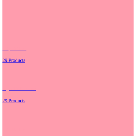
Giấy Gói Hoa
29 Products
Hộp - Túi Cắm Hoa
29 Products
Lưới Gói Hoa