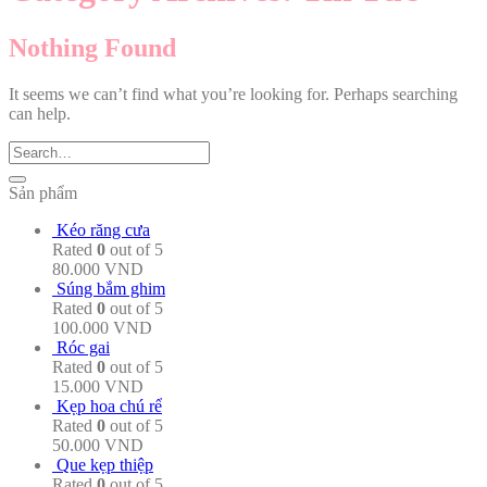
Nothing Found
It seems we can’t find what you’re looking for. Perhaps searching
can help.
Sản phẩm
Kéo răng cưa
Rated
0
out of 5
80.000
VND
Súng bắm ghim
Rated
0
out of 5
100.000
VND
Róc gai
Rated
0
out of 5
15.000
VND
Kẹp hoa chú rể
Rated
0
out of 5
50.000
VND
Que kẹp thiệp
Rated
0
out of 5