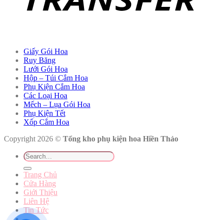
Giấy Gói Hoa
Ruy Băng
Lưới Gói Hoa
Hộp – Túi Cắm Hoa
Phụ Kiện Cắm Hoa
Các Loại Hoa
Mếch – Lụa Gói Hoa
Phụ Kiện Tết
Xốp Cắm Hoa
Copyright 2026 ©
Tổng kho phụ kiện hoa Hiền Thảo
Search
for:
Trang Chủ
Cửa Hàng
Giới Thiệu
Liên Hệ
Tin Tức