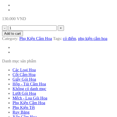
130.000
VND
Cỏ
điểm
Add to cart
quantity
Category:
Phụ Kiện Cắm Hoa
Tags:
cỏ điểm
,
phụ kiện cắm hoa
Danh mục sản phẩm
Các Loại Hoa
Cốt Cắm Hoa
Giấy Gói Hoa
Hộp - Túi Cắm Hoa
Không có danh mục
Lưới Gói Hoa
Mếch - Lụa Gói Hoa
Phụ Kiện Cắm Hoa
Phụ Kiện Tết
Ruy Băng
Xốp Cắm Hoa