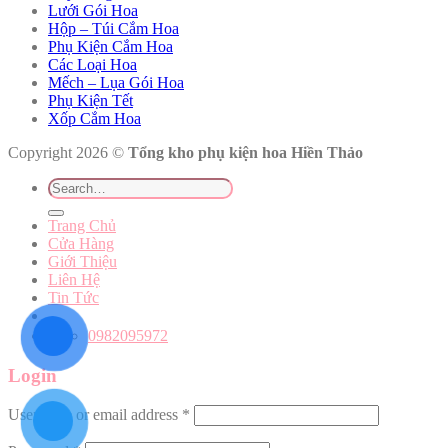
Lưới Gói Hoa
Hộp – Túi Cắm Hoa
Phụ Kiện Cắm Hoa
Các Loại Hoa
Mếch – Lụa Gói Hoa
Phụ Kiện Tết
Xốp Cắm Hoa
Copyright 2026 ©
Tổng kho phụ kiện hoa Hiền Thảo
Search
for:
Trang Chủ
Cửa Hàng
Giới Thiệu
Liên Hệ
Tin Tức
0982095972
Login
Username or email address
*