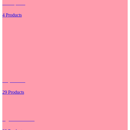
Các Loại Hoa
4 Products
Giấy Gói Hoa
29 Products
Hộp - Túi Cắm Hoa